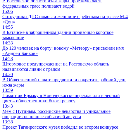
В Ростовской области из-за жары проезжую часть
федеральных трасс поливают водой
15:06
Сотрудники ДПС помогли женщине с ребенком на трассе М-4
«Дон»
14:55
В Батайске в заброшенном здании произошло короткое
замыкание
14:33
До 120 человек на борту: новому «Метеору» присвоили имя
«Андрей Байков»
14:28
Штормовое предупреждение: на Ростовскую область
надвигаются ливни с градом
14:20
В Общественной палате предложили сократить рабочий день
из-за жары
13:59
Памятник Ермаку в Новочеркасске перекрасили в черный
цвет – общественники бьют тревогу
13:43
Мем с Путиным, российские лекарства и уникальные
операции: основные события 6 августа
13:38
Проект Таганрогского музея победил во втором конкурсе