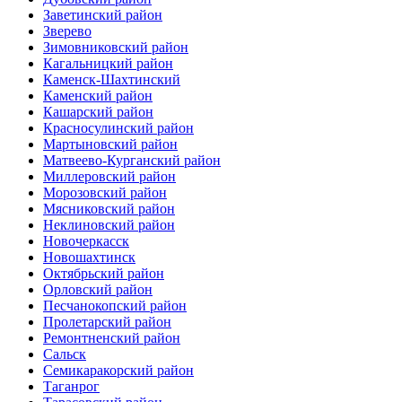
Заветинский район
Зверево
Зимовниковский район
Кагальницкий район
Каменск-Шахтинский
Каменский район
Кашарский район
Красносулинский район
Мартыновский район
Матвеево-Курганский район
Миллеровский район
Морозовский район
Мясниковский район
Неклиновский район
Новочеркасск
Новошахтинск
Октябрьский район
Орловский район
Песчанокопский район
Пролетарский район
Ремонтненский район
Сальск
Семикаракорский район
Таганрог