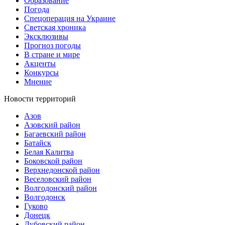
Образование
Погода
Спецоперация на Украине
Светская хроника
Эксклюзивы
Прогноз погоды
В стране и мире
Акценты
Конкурсы
Мнение
Новости территорий
Азов
Азовский район
Багаевский район
Батайск
Белая Калитва
Боковской район
Верхнедонской район
Веселовский район
Волгодонский район
Волгодонск
Гуково
Донецк
Дубовский район