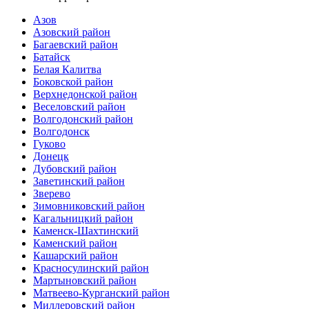
Азов
Азовский район
Багаевский район
Батайск
Белая Калитва
Боковской район
Верхнедонской район
Веселовский район
Волгодонский район
Волгодонск
Гуково
Донецк
Дубовский район
Заветинский район
Зверево
Зимовниковский район
Кагальницкий район
Каменск-Шахтинский
Каменский район
Кашарский район
Красносулинский район
Мартыновский район
Матвеево-Курганский район
Миллеровский район