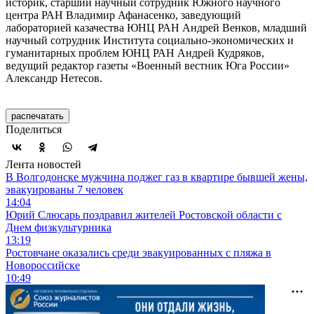
историк, старший научный сотрудник Южного научного
центра РАН Владимир Афанасенко, заведующий
лабораторией казачества ЮНЦ РАН Андрей Венков, младший
научный сотрудник Института социально-экономических и
гуманитарных проблем ЮНЦ РАН Андрей Кудряков,
ведущий редактор газеты «Военный вестник Юга России»
Александр Нетесов.
распечатать
Поделиться
Лента новостей
В Волгодонске мужчина поджег газ в квартире бывшей жены,
эвакуированы 7 человек
14:04
Юрий Слюсарь поздравил жителей Ростовской области с
Днем физкультурника
13:19
Ростовчане оказались среди эвакуированных с пляжа в
Новороссийске
10:49