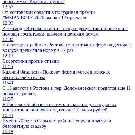
программы «Красота внутри»
12:57
От Ростовской области в полуфинал премии
#МЫВМЕСТЕ-2026 вышли 12 проектов
12:30
Александр Ищенко отметил заслуги депутатов-строителей в
помощи госпиталям, школам и детским домам
12:30
В некоторых районах Ростова концентрация формальдегида в
воздухе превысила норму в 12 раз
12:15
Энергетики против стихии
11:56
Казачий батальон «Покров» формируется в войсках
беспилотных систем
11:48
С 18 августа в Ростове в пер. Доломановском появятся еще 11
новых парковок
11:37
В Ростовской области стоимость патента для трудовых
мигрантов планируют поднять до 17 тысяч рублей
10:43
Вместе 70 лет: в Сальском районе супруги отметили
благодатную свадьбу
10:18