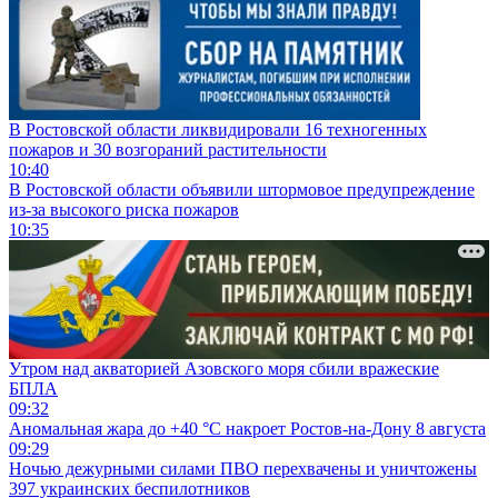
В Ростовской области ликвидировали 16 техногенных
пожаров и 30 возгораний растительности
10:40
В Ростовской области объявили штормовое предупреждение
из-за высокого риска пожаров
10:35
Утром над акваторией Азовского моря сбили вражеские
БПЛА
09:32
Аномальная жара до +40 °C накроет Ростов-на-Дону 8 августа
09:29
Ночью дежурными силами ПВО перехвачены и уничтожены
397 украинских беспилотников