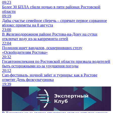
09:23
Более 30 БПЛА сбили ночью в пяти районах Ростовской
области
09:19
Дабы счастье семейное сберечь – спрячьте первое сорванное
яблоко: приметы на 8 августа
23:00
В Железнодорожном районе Ростова-на-Дону на сутки
отключат воду из-за капремонта сетей
22:04
Полиция ищет вандалов, осквернивших стелу
«Освободителям Ростова»
20:32
Госавтоинспекция по Ростовской области призвала водителей
быть осторожными из-за ухудшения погоды
20:12
Сап-фестиваль, ночной забег и турниры: как в Ростове
отметят День физкультурника
19:39