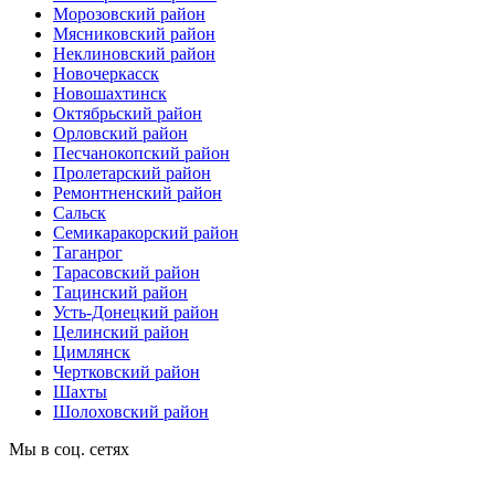
Морозовский район
Мясниковский район
Неклиновский район
Новочеркасск
Новошахтинск
Октябрьский район
Орловский район
Песчанокопский район
Пролетарский район
Ремонтненский район
Сальск
Семикаракорский район
Таганрог
Тарасовский район
Тацинский район
Усть-Донецкий район
Целинский район
Цимлянск
Чертковский район
Шахты
Шолоховский район
Мы в соц. сетях