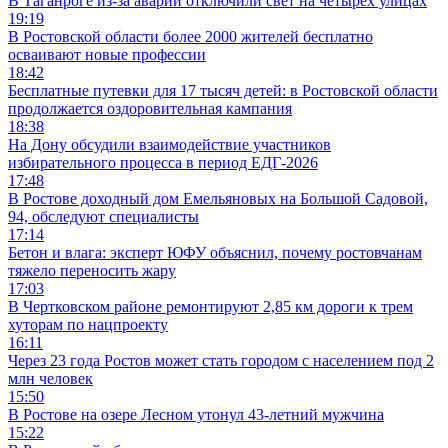
В Таганроге из-за аварии отключили свет на четырех улицах
19:19
В Ростовской области более 2000 жителей бесплатно
осваивают новые профессии
18:42
Бесплатные путевки для 17 тысяч детей: в Ростовской области
продолжается оздоровительная кампания
18:38
На Дону обсудили взаимодействие участников
избирательного процесса в период ЕДГ-2026
17:48
В Ростове доходный дом Емельяновых на Большой Садовой,
94, обследуют специалисты
17:14
Бетон и влага: эксперт ЮФУ объяснил, почему ростовчанам
тяжело переносить жару
17:03
В Чертковском районе ремонтируют 2,85 км дороги к трем
хуторам по нацпроекту
16:11
Через 23 года Ростов может стать городом с населением под 2
млн человек
15:50
В Ростове на озере Лесном утонул 43-летний мужчина
15:22