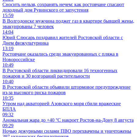
Сносить нельзя, сохранять нечем: как ростовчане спасают
доходный дом Рувинского от запустения
15:59
В Волгодонске мужчина поджег газ в квартире бывшей жены,
эвакуированы 7 человек
14:04
Юрий Слюсарь поздравил жителей Ростовской области с
Днем физкультурника
13:19
Ростовчане оказались среди эвакуированных с пляжа в
Новороссийске
10:49
В Ростовской области ликвидировали 16 техногенных
пожаров и 30 возгораний растительности
10:40
В Ростовской области объявили штормовое предупреждение
из-за высокого риска пожаров
10:35
Утром над акваторией Азовского моря сбили вражеские
БПЛА
09:32
Аномальная жара до +40 °C накроет Ростов-на-Дону 8 августа
09:29
Ночью дежурными силами ПВО перехвачены и уничтожены
397 украинских беспилотников