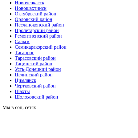
Новочеркасск
Новошахтинск
Октябрьский район
Орловский район
Песчанокопский район
Пролетарский район
Ремонтненский район
Сальск
Семикаракорский район
Таганрог
Тарасовский район
Тацинский район
Усть-Донецкий район
Целинский район
Цимлянск
Чертковский район
Шахты
Шолоховский район
Мы в соц. сетях