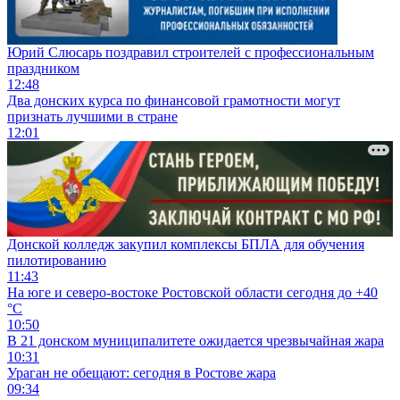
Юрий Слюсарь поздравил строителей с профессиональным
праздником
12:48
Два донских курса по финансовой грамотности могут
признать лучшими в стране
12:01
Донской колледж закупил комплексы БПЛА для обучения
пилотированию
11:43
На юге и северо-востоке Ростовской области сегодня до +40
°C
10:50
В 21 донском муниципалитете ожидается чрезвычайная жара
10:31
Ураган не обещают: сегодня в Ростове жара
09:34