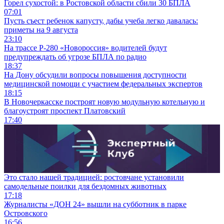
Горел сухостой: в Ростовской области сбили 30 БПЛА
07:01
Пусть съест ребенок капусту, дабы учеба легко давалась:
приметы на 9 августа
23:10
На трассе Р-280 «Новороссия» водителей будут
предупреждать об угрозе БПЛА по радио
18:37
На Дону обсудили вопросы повышения доступности
медицинской помощи с участием федеральных экспертов
18:15
В Новочеркасске построят новую модульную котельную и
благоустроят проспект Платовский
17:40
Это стало нашей традицией: ростовчане установили
самодельные поилки для бездомных животных
17:18
Журналисты «ДОН 24» вышли на субботник в парке
Островского
16:56