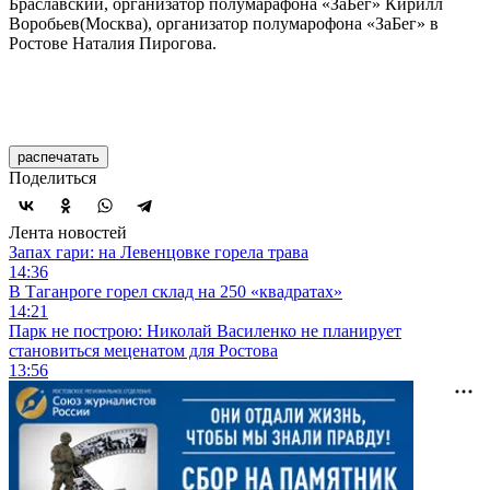
Браславский, организатор полумарафона «ЗаБег» Кирилл
Воробьев(Москва), организатор полумарофона «ЗаБег» в
Ростове Наталия Пирогова.
распечатать
Поделиться
Лента новостей
Запах гари: на Левенцовке горела трава
14:36
В Таганроге горел склад на 250 «квадратах»
14:21
Парк не построю: Николай Василенко не планирует
становиться меценатом для Ростова
13:56