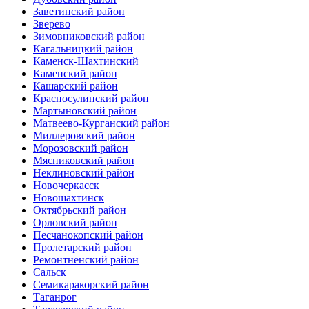
Заветинский район
Зверево
Зимовниковский район
Кагальницкий район
Каменск-Шахтинский
Каменский район
Кашарский район
Красносулинский район
Мартыновский район
Матвеево-Курганский район
Миллеровский район
Морозовский район
Мясниковский район
Неклиновский район
Новочеркасск
Новошахтинск
Октябрьский район
Орловский район
Песчанокопский район
Пролетарский район
Ремонтненский район
Сальск
Семикаракорский район
Таганрог