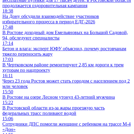
Бесплатные путевки для 17 тысяч детей: в Ростовской области
продолжается оздоровительная кампания
18:38
На Дону обсудили взаимодействие участников
избирательного процесса в период ЕДГ-2026
17:48
В Ростове доходный дом Емельяновых на Большой Садовой,
94, обследуют специалисты
17:14
Бетон и влага: эксперт ЮФУ объяснил, почему ростовчанам
тяжело переносить жару
17:03
В Чертковском районе ремонтируют 2,85 км дороги к трем
хуторам по нацпроекту
16:11
Через 23 года Ростов может стать городом с населением под 2
млн человек
15:50
В Ростове на озере Лесном утонул 43-летний мужчина
15:22
В Ростовской области из-за жары проезжую часть
федеральных трасс поливают водой
15:06
Сотрудники ДПС помогли женщине с ребенком на трассе М-4
«Дон»