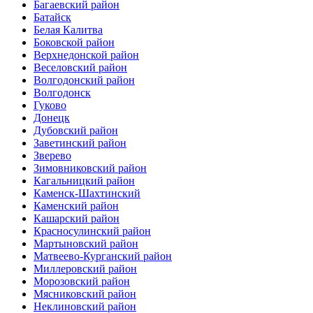
Багаевский район
Батайск
Белая Калитва
Боковской район
Верхнедонской район
Веселовский район
Волгодонский район
Волгодонск
Гуково
Донецк
Дубовский район
Заветинский район
Зверево
Зимовниковский район
Кагальницкий район
Каменск-Шахтинский
Каменский район
Кашарский район
Красносулинский район
Мартыновский район
Матвеево-Курганский район
Миллеровский район
Морозовский район
Мясниковский район
Неклиновский район