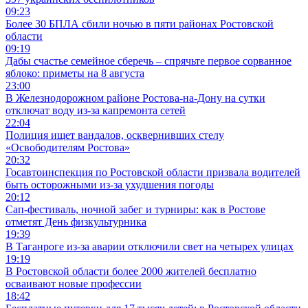
09:23
Более 30 БПЛА сбили ночью в пяти районах Ростовской
области
09:19
Дабы счастье семейное сберечь – спрячьте первое сорванное
яблоко: приметы на 8 августа
23:00
В Железнодорожном районе Ростова-на-Дону на сутки
отключат воду из-за капремонта сетей
22:04
Полиция ищет вандалов, осквернивших стелу
«Освободителям Ростова»
20:32
Госавтоинспекция по Ростовской области призвала водителей
быть осторожными из-за ухудшения погоды
20:12
Сап-фестиваль, ночной забег и турниры: как в Ростове
отметят День физкультурника
19:39
В Таганроге из-за аварии отключили свет на четырех улицах
19:19
В Ростовской области более 2000 жителей бесплатно
осваивают новые профессии
18:42