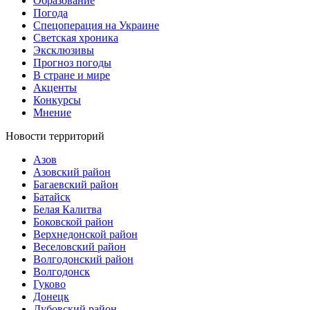
Образование
Погода
Спецоперация на Украине
Светская хроника
Эксклюзивы
Прогноз погоды
В стране и мире
Акценты
Конкурсы
Мнение
Новости территорий
Азов
Азовский район
Багаевский район
Батайск
Белая Калитва
Боковской район
Верхнедонской район
Веселовский район
Волгодонский район
Волгодонск
Гуково
Донецк
Дубовский район