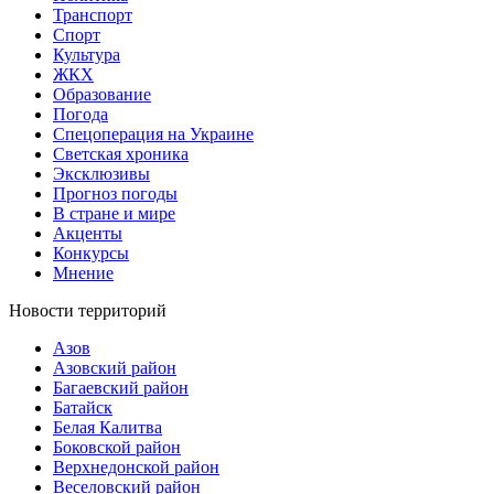
Транспорт
Спорт
Культура
ЖКХ
Образование
Погода
Спецоперация на Украине
Светская хроника
Эксклюзивы
Прогноз погоды
В стране и мире
Акценты
Конкурсы
Мнение
Новости территорий
Азов
Азовский район
Багаевский район
Батайск
Белая Калитва
Боковской район
Верхнедонской район
Веселовский район