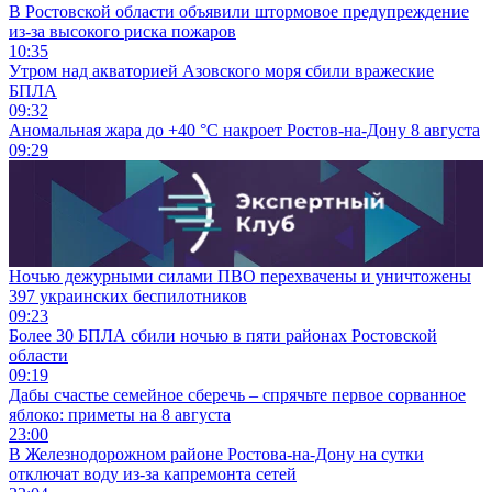
В Ростовской области объявили штормовое предупреждение
из-за высокого риска пожаров
10:35
Утром над акваторией Азовского моря сбили вражеские
БПЛА
09:32
Аномальная жара до +40 °C накроет Ростов-на-Дону 8 августа
09:29
Ночью дежурными силами ПВО перехвачены и уничтожены
397 украинских беспилотников
09:23
Более 30 БПЛА сбили ночью в пяти районах Ростовской
области
09:19
Дабы счастье семейное сберечь – спрячьте первое сорванное
яблоко: приметы на 8 августа
23:00
В Железнодорожном районе Ростова-на-Дону на сутки
отключат воду из-за капремонта сетей