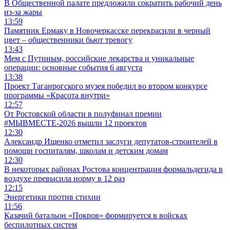
В Общественной палате предложили сократить рабочий день
из-за жары
13:59
Памятник Ермаку в Новочеркасске перекрасили в черный
цвет – общественники бьют тревогу
13:43
Мем с Путиным, российские лекарства и уникальные
операции: основные события 6 августа
13:38
Проект Таганрогского музея победил во втором конкурсе
программы «Красота внутри»
12:57
От Ростовской области в полуфинал премии
#МЫВМЕСТЕ-2026 вышли 12 проектов
12:30
Александр Ищенко отметил заслуги депутатов-строителей в
помощи госпиталям, школам и детским домам
12:30
В некоторых районах Ростова концентрация формальдегида в
воздухе превысила норму в 12 раз
12:15
Энергетики против стихии
11:56
Казачий батальон «Покров» формируется в войсках
беспилотных систем