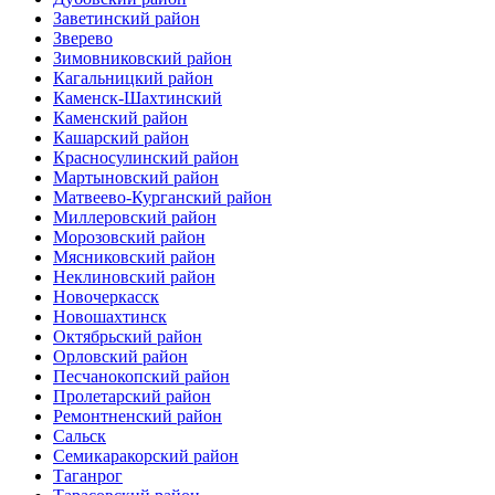
Заветинский район
Зверево
Зимовниковский район
Кагальницкий район
Каменск-Шахтинский
Каменский район
Кашарский район
Красносулинский район
Мартыновский район
Матвеево-Курганский район
Миллеровский район
Морозовский район
Мясниковский район
Неклиновский район
Новочеркасск
Новошахтинск
Октябрьский район
Орловский район
Песчанокопский район
Пролетарский район
Ремонтненский район
Сальск
Семикаракорский район
Таганрог