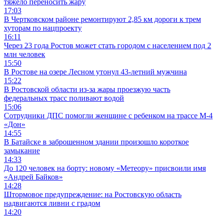
тяжело переносить жару
17:03
В Чертковском районе ремонтируют 2,85 км дороги к трем
хуторам по нацпроекту
16:11
Через 23 года Ростов может стать городом с населением под 2
млн человек
15:50
В Ростове на озере Лесном утонул 43-летний мужчина
15:22
В Ростовской области из-за жары проезжую часть
федеральных трасс поливают водой
15:06
Сотрудники ДПС помогли женщине с ребенком на трассе М-4
«Дон»
14:55
В Батайске в заброшенном здании произошло короткое
замыкание
14:33
До 120 человек на борту: новому «Метеору» присвоили имя
«Андрей Байков»
14:28
Штормовое предупреждение: на Ростовскую область
надвигаются ливни с градом
14:20