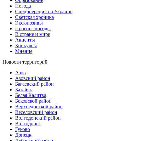
Образование
Погода
Спецоперация на Украине
Светская хроника
Эксклюзивы
Прогноз погоды
В стране и мире
Акценты
Конкурсы
Мнение
Новости территорий
Азов
Азовский район
Багаевский район
Батайск
Белая Калитва
Боковской район
Верхнедонской район
Веселовский район
Волгодонский район
Волгодонск
Гуково
Донецк
Дубовский район