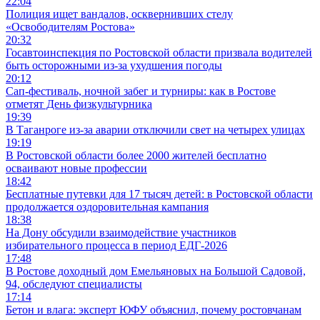
22:04
Полиция ищет вандалов, осквернивших стелу
«Освободителям Ростова»
20:32
Госавтоинспекция по Ростовской области призвала водителей
быть осторожными из-за ухудшения погоды
20:12
Сап-фестиваль, ночной забег и турниры: как в Ростове
отметят День физкультурника
19:39
В Таганроге из-за аварии отключили свет на четырех улицах
19:19
В Ростовской области более 2000 жителей бесплатно
осваивают новые профессии
18:42
Бесплатные путевки для 17 тысяч детей: в Ростовской области
продолжается оздоровительная кампания
18:38
На Дону обсудили взаимодействие участников
избирательного процесса в период ЕДГ-2026
17:48
В Ростове доходный дом Емельяновых на Большой Садовой,
94, обследуют специалисты
17:14
Бетон и влага: эксперт ЮФУ объяснил, почему ростовчанам