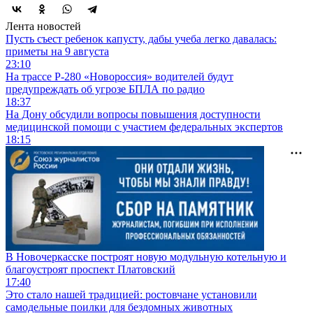
Лента новостей
Пусть съест ребенок капусту, дабы учеба легко давалась:
приметы на 9 августа
23:10
На трассе Р-280 «Новороссия» водителей будут
предупреждать об угрозе БПЛА по радио
18:37
На Дону обсудили вопросы повышения доступности
медицинской помощи с участием федеральных экспертов
18:15
В Новочеркасске построят новую модульную котельную и
благоустроят проспект Платовский
17:40
Это стало нашей традицией: ростовчане установили
самодельные поилки для бездомных животных