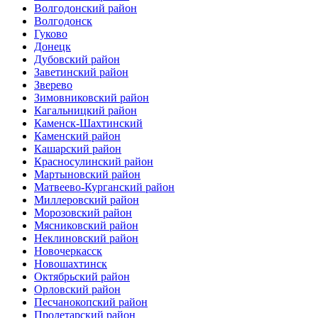
Волгодонский район
Волгодонск
Гуково
Донецк
Дубовский район
Заветинский район
Зверево
Зимовниковский район
Кагальницкий район
Каменск-Шахтинский
Каменский район
Кашарский район
Красносулинский район
Мартыновский район
Матвеево-Курганский район
Миллеровский район
Морозовский район
Мясниковский район
Неклиновский район
Новочеркасск
Новошахтинск
Октябрьский район
Орловский район
Песчанокопский район
Пролетарский район