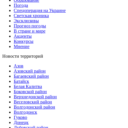
Образование
Погода
Спецоперация на Украине
Светская хроника
Эксклюзивы
Прогноз погоды
В стране и мире
Акценты
Конкурсы
Мнение
Новости территорий
Азов
Азовский район
Багаевский район
Батайск
Белая Калитва
Боковской район
Верхнедонской район
Веселовский район
Волгодонский район
Волгодонск
Гуково
Донецк
Дубовский район