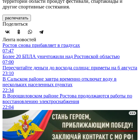
территории области пройдут фестивали, спартакиады и
другие спортивные состязания.
распечатать
Поделиться
Лента новостей
Ростов снова прибавляет в градусах
07:47
Более 20 БПЛА уничтожили над Ростовской областью
07:00
Пересчитайте деньги до восхода солнца: приметы на 6 августа
23:10
В Сальском районе завтра временно отключат воду в
нескольких населенных пунктах
22:34
В Ворошиловском районе Ростова продолжаются работы по
восстановлению электроснабжения
22:04