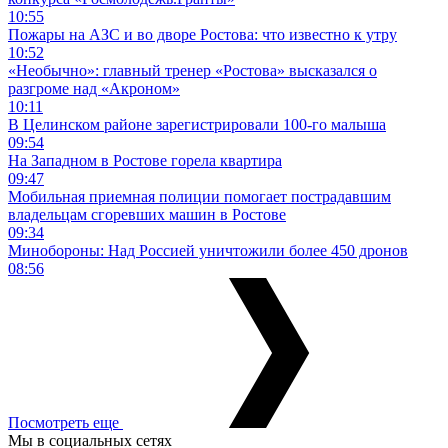
10:55
Пожары на АЗС и во дворе Ростова: что известно к утру
10:52
«Необычно»: главный тренер «Ростова» высказался о
разгроме над «Акроном»
10:11
В Целинском районе зарегистрировали 100-го малыша
09:54
На Западном в Ростове горела квартира
09:47
Мобильная приемная полиции помогает пострадавшим
владельцам сгоревших машин в Ростове
09:34
Минобороны: Над Россией уничтожили более 450 дронов
08:56
Посмотреть еще
Мы в социальных сетях