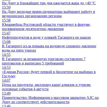
На Дону в ближайшие три дня ожидается жара до +40 °C
15:59
На Дону молодые врачи-ординаторы выбирают работу в
медицинских организациях региона
15:58
Юнармейцы Ростовской области участвуют в форуме,
посвященном десятилетию движения
15:47
Нефтепродуктов в воде у пляжей Таганрога не нашли
15:08
В Таганроге из-за порыва на водоводе снижено давление
воды на пяти улицах
14:55
В Таганроге за незаконную торговлю составлено 7
протоколов и выписано 5 требований
14:53
«Единая Россия» будет первой в бюллетене на выборах в
Госдуму
14:07
Цены на продукты, миллиард карат алмазов и туризм:
основные события 4 августа
13:49
Правительство: Информация о массовом закрытии АЗС на
Дону не соответствует действительности
13:46