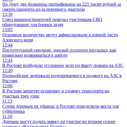
На Дону две больницы оштрафованы на 225 тысяч рублей за
смерть пациента из-за неверного диагноза
13:39
Союз машиностроителей передал участникам СВО
оборудование для боевых задач
13:05
Огромное количество медуз зафиксировали в южной части
Азовского моря
12:44
Постотпускной синдром: донской психиатр рассказал, как
правильно возвращаться к работе
12:43
В Ростове возбудили уголовное дело по факту пожара на АЗС
12:20
Полицейские задержали подозреваемого в поджоге на АЗС в
Ростове
12:06
В Ростове запретят остановку и стоянку транспорта на
участках трех улиц
11:13
Сотни деревьев не убраны: в Ростове определили места для
субботника
11:10
Дончане могут подать заявку на участие во втором сезоне
конкурса «Росмолодежь.Гранты»