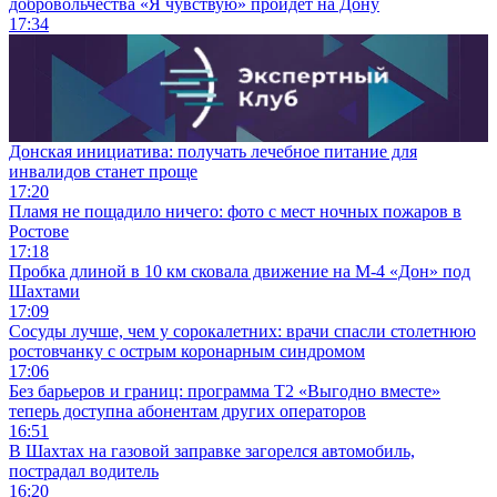
добровольчества «Я чувствую» пройдет на Дону
17:34
Донская инициатива: получать лечебное питание для
инвалидов станет проще
17:20
Пламя не пощадило ничего: фото с мест ночных пожаров в
Ростове
17:18
Пробка длиной в 10 км сковала движение на М-4 «Дон» под
Шахтами
17:09
Сосуды лучше, чем у сорокалетних: врачи спасли столетнюю
ростовчанку с острым коронарным синдромом
17:06
Без барьеров и границ: программа Т2 «Выгодно вместе»
теперь доступна абонентам других операторов
16:51
В Шахтах на газовой заправке загорелся автомобиль,
пострадал водитель
16:20