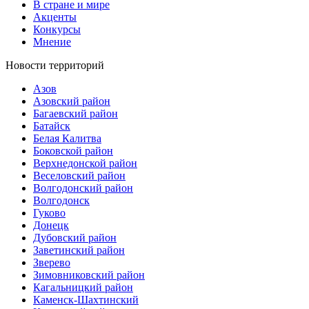
В стране и мире
Акценты
Конкурсы
Мнение
Новости территорий
Азов
Азовский район
Багаевский район
Батайск
Белая Калитва
Боковской район
Верхнедонской район
Веселовский район
Волгодонский район
Волгодонск
Гуково
Донецк
Дубовский район
Заветинский район
Зверево
Зимовниковский район
Кагальницкий район
Каменск-Шахтинский