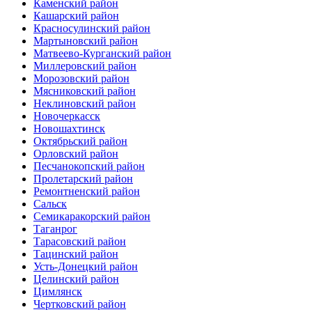
Каменский район
Кашарский район
Красносулинский район
Мартыновский район
Матвеево-Курганский район
Миллеровский район
Морозовский район
Мясниковский район
Неклиновский район
Новочеркасск
Новошахтинск
Октябрьский район
Орловский район
Песчанокопский район
Пролетарский район
Ремонтненский район
Сальск
Семикаракорский район
Таганрог
Тарасовский район
Тацинский район
Усть-Донецкий район
Целинский район
Цимлянск
Чертковский район