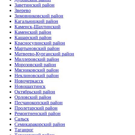
Заветинский район
Зверево
Зимовниковский район
Кагальницкий район
Каменск-Шахтинский
Каменский район
Кашарский район
Красносулинский район
Мартыновский район
Матвеево-Курганский район
Миллеровский район
Морозовский район
Мясниковский район
Неклиновский район
Новочеркасск
Новошахтинск
Октябрьский район
Орловский район
Песчанокопский район
Пролетарский район
Ремонтненский район
Сальск
Семикаракорский район
Таганрог