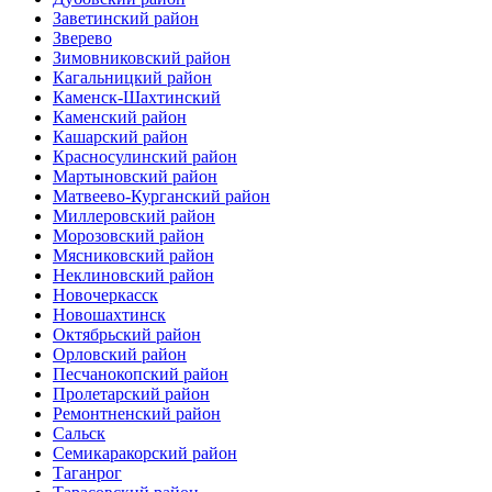
Заветинский район
Зверево
Зимовниковский район
Кагальницкий район
Каменск-Шахтинский
Каменский район
Кашарский район
Красносулинский район
Мартыновский район
Матвеево-Курганский район
Миллеровский район
Морозовский район
Мясниковский район
Неклиновский район
Новочеркасск
Новошахтинск
Октябрьский район
Орловский район
Песчанокопский район
Пролетарский район
Ремонтненский район
Сальск
Семикаракорский район
Таганрог