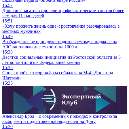
школьный педагог-библиотекарь России»
16:57
Донские спасатели провели профилактические занятия более
чем для 11 тыс. детей
15:51
«Хочу прожить жизнь одна»: ростовчанка разочаровалась в
местных мужчинах
15:49
Возбуждено еще одно дело: подозреваемому в поджоге на
АЗС заполняли две емкости на 1000 л
15:38
Десятки социальных инициатив из Ростовской области за 5
лет воплотились в федеральные законы
15:35
Снова пробка: затор на 8 км собрался на М-4 «Дон» под
Шахтами
15:35
Александр Брод – о современных подходах к контролю за
выборами и подготовке наблюдателей на Дону
15:20