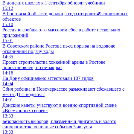
В донских школах к 1 сентября обновят учебники
15:12
В Ростовской области до конца года откроют 49 спортивных
объектов
15:10
Россияне сообщают о массовом сбое в работе нескольких
приложений
15:01
В Советском районе Ростова из-за порыва на водоводе
ограничили подачу воды
14:35
Проект строительства хоккейной арены в Ростове
приостановлен, но не закрыт
14:16
На Дону официально аттестовали 107 гидов
14:04
Сбил ребенка: в Новочеркасске разыскивают сбежавшего с
места ДТП водителя
14:01
Донские кадеты участвуют в военно-спортивной смене
«Время юных героев»
13:33
Безопасность выборов, плазменный двигатель и золото
синхронисток: основные события 5 августа
13:33