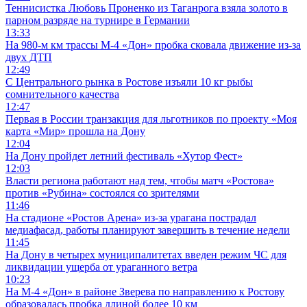
Теннисистка Любовь Проненко из Таганрога взяла золото в
парном разряде на турнире в Германии
13:33
На 980‑м км трассы М‑4 «Дон» пробка сковала движение из-за
двух ДТП
12:49
С Центрального рынка в Ростове изъяли 10 кг рыбы
сомнительного качества
12:47
Первая в России транзакция для льготников по проекту «Моя
карта «Мир» прошла на Дону
12:04
На Дону пройдет летний фестиваль «Хутор Фест»
12:03
Власти региона работают над тем, чтобы матч «Ростова»
против «Рубина» состоялся со зрителями
11:46
На стадионе «Ростов Арена» из-за урагана пострадал
медиафасад, работы планируют завершить в течение недели
11:45
На Дону в четырех муниципалитетах введен режим ЧС для
ликвидации ущерба от ураганного ветра
10:23
На М-4 «Дон» в районе Зверева по направлению к Ростову
образовалась пробка длиной более 10 км