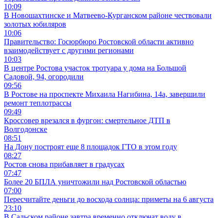
10:09
В Новошахтинске и Матвеево-Курганском районе чествовали
золотых юбиляров
10:06
Правительство: Госюрбюро Ростовской области активно
взаимодействует с другими регионами
10:03
В центре Ростова участок тротуара у дома на Большой
Садовой, 94, огородили
09:56
В Ростове на проспекте Михаила Нагибина, 14а, завершили
ремонт теплотрассы
09:49
Кроссовер врезался в фургон: смертельное ДТП в
Волгодонске
08:51
На Дону построят еще 8 площадок ГТО в этом году
08:27
Ростов снова прибавляет в градусах
07:47
Более 20 БПЛА уничтожили над Ростовской областью
07:00
Пересчитайте деньги до восхода солнца: приметы на 6 августа
23:10
В Сальском районе завтра временно отключат воду в