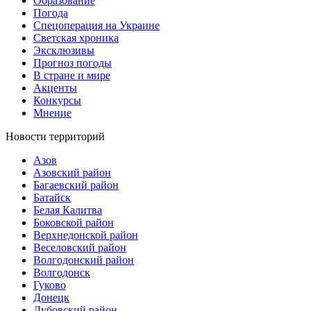
Образование
Погода
Спецоперация на Украине
Светская хроника
Эксклюзивы
Прогноз погоды
В стране и мире
Акценты
Конкурсы
Мнение
Новости территорий
Азов
Азовский район
Багаевский район
Батайск
Белая Калитва
Боковской район
Верхнедонской район
Веселовский район
Волгодонский район
Волгодонск
Гуково
Донецк
Дубовский район