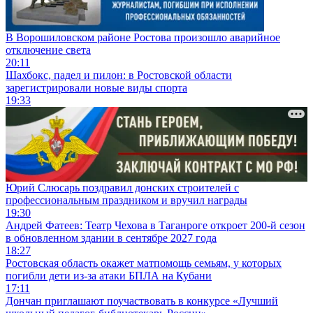
В Ворошиловском районе Ростова произошло аварийное
отключение света
20:11
Шахбокс, падел и пилон: в Ростовской области
зарегистрировали новые виды спорта
19:33
Юрий Слюсарь поздравил донских строителей с
профессиональным праздником и вручил награды
19:30
Андрей Фатеев: Театр Чехова в Таганроге откроет 200-й сезон
в обновленном здании в сентябре 2027 года
18:27
Ростовская область окажет матпомощь семьям, у которых
погибли дети из-за атаки БПЛА на Кубани
17:11
Дончан приглашают поучаствовать в конкурсе «Лучший