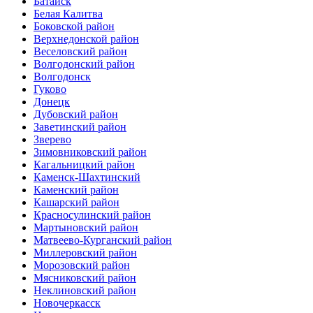
Батайск
Белая Калитва
Боковской район
Верхнедонской район
Веселовский район
Волгодонский район
Волгодонск
Гуково
Донецк
Дубовский район
Заветинский район
Зверево
Зимовниковский район
Кагальницкий район
Каменск-Шахтинский
Каменский район
Кашарский район
Красносулинский район
Мартыновский район
Матвеево-Курганский район
Миллеровский район
Морозовский район
Мясниковский район
Неклиновский район
Новочеркасск