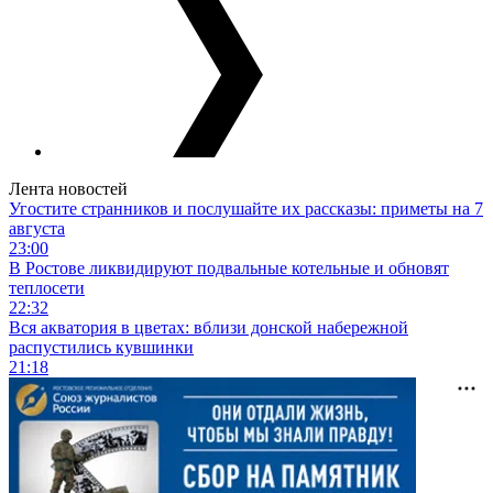
Лента новостей
Угостите странников и послушайте их рассказы: приметы на 7
августа
23:00
В Ростове ликвидируют подвальные котельные и обновят
теплосети
22:32
Вся акватория в цветах: вблизи донской набережной
распустились кувшинки
21:18