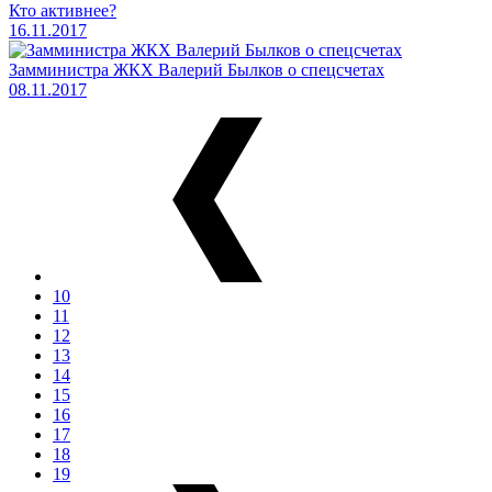
Кто активнее?
16.11.2017
Замминистра ЖКХ Валерий Былков о спецсчетах
08.11.2017
10
11
12
13
14
15
16
17
18
19