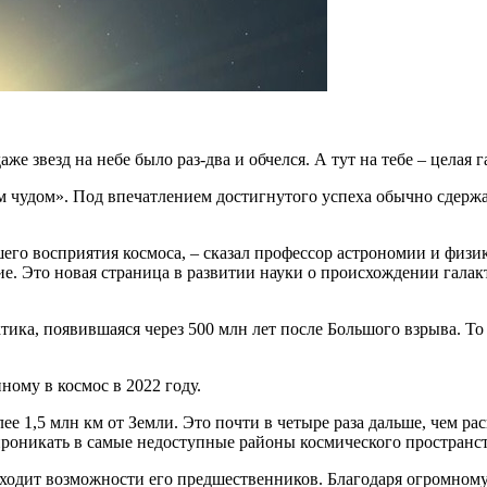
е звезд на небе было раз-два и обчелся. А тут на тебе – целая г
м чудом». Под впечатлением достигнутого успеха обычно сдерж
его восприятия космоса, – сказал профессор астрономии и физи
е. Это новая страница в развитии науки о происхождении гала
тика, появившаяся через 500 млн лет после Большого взрыва. То
ному в космос в 2022 году.
ее 1,5 млн км от Земли. Это почти в четыре раза дальше, чем ра
роникать в самые недоступные районы космического пространст
одит возможности его предшественников. Благодаря огромному