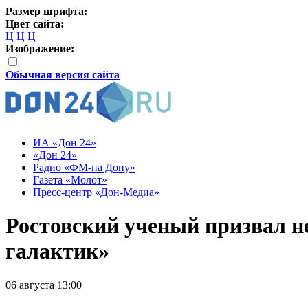
Размер шрифта:
Цвет сайта:
Ц
Ц
Ц
Изображение:
Обычная версия сайта
ИА «Дон 24»
«Дон 24»
Радио «ФМ-на Дону»
Газета «Молот»
Пресс-центр «Дон-Медиа»
Ростовский ученый призвал н
галактик»
06 августа 13:00