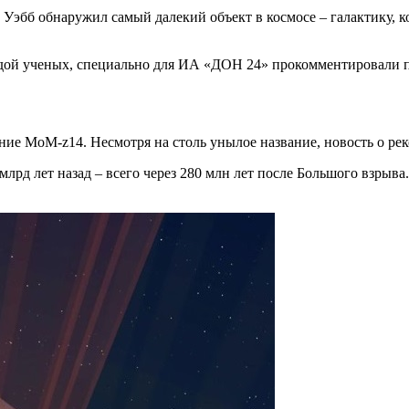
Уэбб обнаружил самый далекий объект в космосе – галактику, к
дой ученых, специально для ИА «ДОН 24» прокомментировали п
ние MoM-z14. Несмотря на столь унылое название, новость о рек
млрд лет назад – всего через 280 млн лет после Большого взрыва