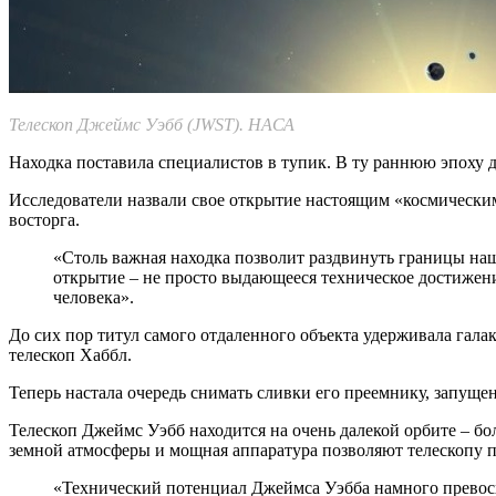
Телескоп Джеймс Уэбб (JWST). НАСА
Находка поставила специалистов в тупик. В ту раннюю эпоху даж
Исследователи назвали свое открытие настоящим «космически
восторга.
«Столь важная находка позволит раздвинуть границы наш
открытие – не просто выдающееся техническое достижени
человека».
До сих пор титул самого отдаленного объекта удерживала галак
телескоп Хаббл.
Теперь настала очередь снимать сливки его преемнику, запущен
Телескоп Джеймс Уэбб находится на очень далекой орбите – бол
земной атмосферы и мощная аппаратура позволяют телескопу п
«Технический потенциал Джеймса Уэбба намного превосх